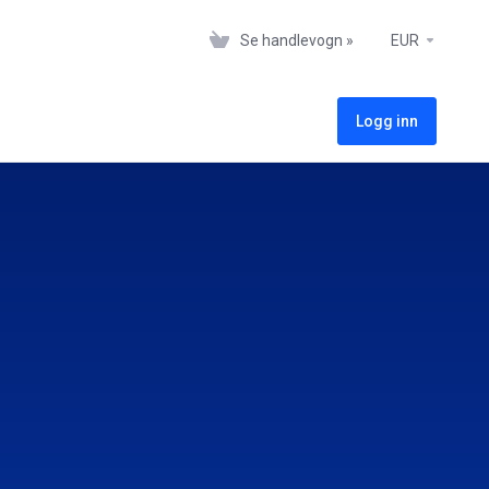
Se handlevogn »
EUR
Logg inn