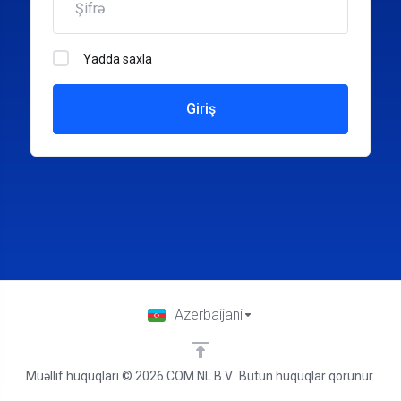
Yadda saxla
Giriş
Azerbaijani
Müəllif hüquqları © 2026 COM.NL B.V.. Bütün hüquqlar qorunur.