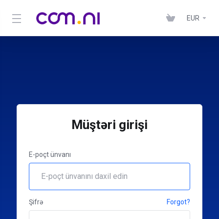
EUR
Müştəri girişi
E-poçt ünvanı
Şifrə
Forgot?